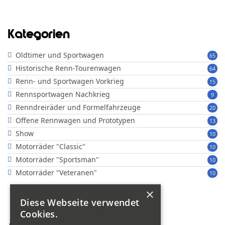
Kategorien
Oldtimer und Sportwagen
65
Historische Renn-Tourenwagen
64
Renn- und Sportwagen Vorkrieg
15
Rennsportwagen Nachkrieg
9
Renndreiräder und Formelfahrzeuge
20
Offene Rennwagen und Prototypen
13
Show
10
Motorräder "Classic"
10
Motorräder "Sportsman"
10
Motorräder "Veteranen"
10
×
Diese Webseite verwendet
Cookies.
Suche