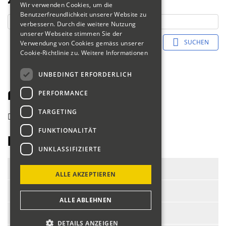
Wir verwenden Cookies, um die
Benutzerfreundlichkeit unserer Website zu
verbessern. Durch die weitere Nutzung
unserer Webseite stimmen Sie der
SUCHEN
Verwendung von Cookies gemäss unserer
Cookie-Richtlinie zu.
Weitere Informationen
UNBEDINGT ERFORDERLICH
PERFORMANCE
Fahrerliste 2018
TARGETING
zurück
FUNKTIONALITÄT
Kramer Iris
UNKLASSIFIZIERTE
Start-Nr.:
322
ALLE AKZEPTIEREN
Fahrer:
Kramer Iris
ALLE ABLEHNEN
Fahrzeug:
MAG Racing
DETAILS ANZEIGEN