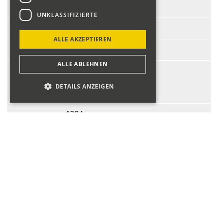
Start-Nr.:
206
UNKLASSIFIZIERTE
Fahrer:
Rohner Christian
ALLE AKZEPTIEREN
Fahrzeug:
Simca 1000 Rallye 2
ALLE ABLEHNEN
BJ:
1974
DETAILS ANZEIGEN
PS:
90
ccm:
1294