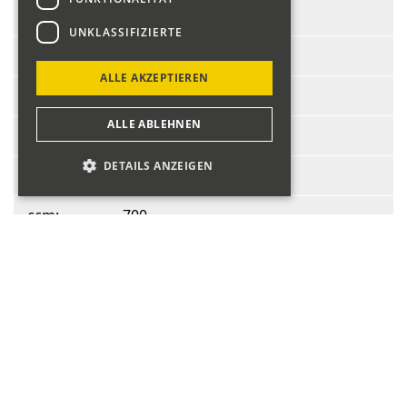
Start-Nr.:
103
UNKLASSIFIZIERTE
Fahrer:
Braem Benjamin
ALLE AKZEPTIEREN
Fahrzeug:
Fiat Abarth 695 SS
ALLE ABLEHNEN
BJ:
1969
DETAILS ANZEIGEN
PS:
38
ccm:
700