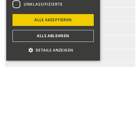
Start-Nr.:
231
UNKLASSIFIZIERTE
Fahrer:
Lütolf Markus
ALLE AKZEPTIEREN
Fahrzeug:
Ford Escort RS2000 MKI
ALLE ABLEHNEN
BJ:
1974
DETAILS ANZEIGEN
PS:
140
ccm:
2000