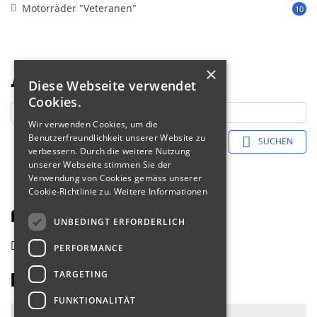
Motorräder "Veteranen"
10
×
Suche
Diese Webseite verwendet
Cookies.
Wir verwenden Cookies, um die
Benutzerfreundlichkeit unserer Website zu
SUCHEN
verbessern. Durch die weitere Nutzung
unserer Webseite stimmen Sie der
Verwendung von Cookies gemäss unserer
Cookie-Richtlinie zu.
Weitere Informationen
Fahrerliste 2018
UNBEDINGT ERFORDERLICH
zurück
PERFORMANCE
TARGETING
Lütolf Markus
FUNKTIONALITÄT