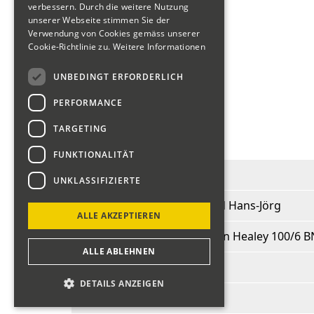
Motorräder "Veteranen"
verbessern. Durch die weitere Nutzung
unserer Webseite stimmen Sie der
Verwendung von Cookies gemäss unserer
Cookie-Richtlinie zu.
Weitere Informationen
Fahrerliste 2018
UNBEDINGT ERFORDERLICH
PERFORMANCE
zurück
TARGETING
Good Hans-Jörg
FUNKTIONALITÄT
Start-Nr.:
121
UNKLASSIFIZIERTE
Fahrer:
Good Hans-Jörg
ALLE AKZEPTIEREN
Fahrzeug:
Austin Healey 100/6 
ALLE ABLEHNEN
BJ:
1958
DETAILS ANZEIGEN
PS:
150