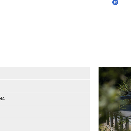
10
BN4