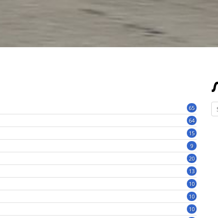
65
64
15
9
20
13
10
10
10