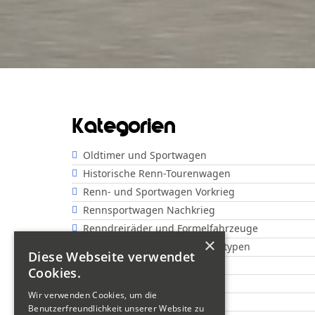
Kategorien
Oldtimer und Sportwagen
Historische Renn-Tourenwagen
Renn- und Sportwagen Vorkrieg
Rennsportwagen Nachkrieg
Renndreiräder und Formelfahrzeuge
×
Offene Rennwagen und Prototypen
Diese Webseite verwendet
Show
Cookies.
Motorräder "Classic"
Wir verwenden Cookies, um die
Motorräder "Sportsman"
Benutzerfreundlichkeit unserer Website zu