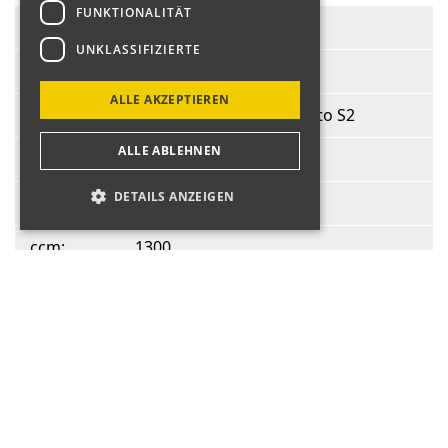
FUNKTIONALITÄT
Start-Nr.:
107
UNKLASSIFIZIERTE
Fahrer:
Orsatti Hans
ALLE AKZEPTIEREN
Fahrzeug:
Lancia Fulvia Sport Zagato S2
ALLE ABLEHNEN
BJ:
1972
DETAILS ANZEIGEN
PS:
100
ccm:
1300