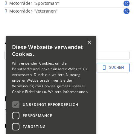
Motorräder "Sportsman"
10
Motorräder "Veteranen"
10
×
Suche
Diese Webseite verwendet
Cookies.
Wir verwenden Cookies, um die
SUCHEN
Benutzerfreundlichkeit unserer Website zu
verbessern. Durch die weitere Nutzung
unserer Webseite stimmen Sie der
Verwendung von Cookies gemäss unserer
Cookie-Richtlinie zu.
Weitere Informationen
Fahrerliste 2018
UNBEDINGT ERFORDERLICH
zurück
PERFORMANCE
Orsatti Hans
TARGETING