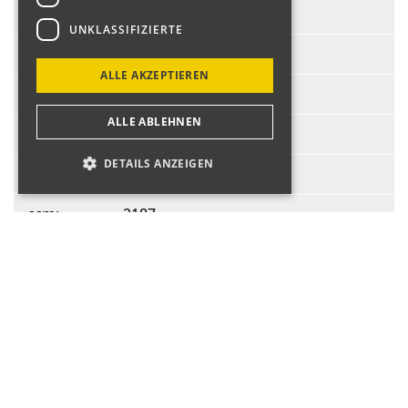
Start-Nr.:
323
UNKLASSIFIZIERTE
Fahrer:
Jeck Tom
ALLE AKZEPTIEREN
Fahrzeug:
Triumph Asper
ALLE ABLEHNEN
BJ:
1960
DETAILS ANZEIGEN
PS:
150
ccm:
2187