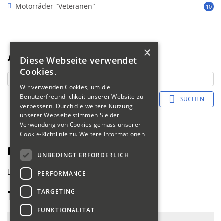
Motorräder "Veteranen"
10
×
Suche
Diese Webseite verwendet
Cookies.
Wir verwenden Cookies, um die
Benutzerfreundlichkeit unserer Website zu
SUCHEN
verbessern. Durch die weitere Nutzung
unserer Webseite stimmen Sie der
Verwendung von Cookies gemäss unserer
Cookie-Richtlinie zu.
Weitere Informationen
Fahrerliste 2018
UNBEDINGT ERFORDERLICH
zurück
PERFORMANCE
TARGETING
Toscan Walter
FUNKTIONALITÄT