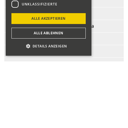
Start-Nr.:
202
UNKLASSIFIZIERTE
Fahrer:
Toscan Walter
ALLE AKZEPTIEREN
Fahrzeug:
Fiat Abarth 1000 TC Corsa
ALLE ABLEHNEN
BJ:
1965
DETAILS ANZEIGEN
PS:
61
ccm:
982