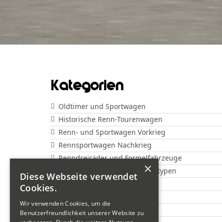
Kategorien
Oldtimer und Sportwagen
Historische Renn-Tourenwagen
Renn- und Sportwagen Vorkrieg
Rennsportwagen Nachkrieg
Renndreiräder und Formelfahrzeuge
×
Offene Rennwagen und Prototypen
Diese Webseite verwendet
Show
Cookies.
Motorräder "Classic"
Wir verwenden Cookies, um die
Motorräder "Sportsman"
Benutzerfreundlichkeit unserer Website zu