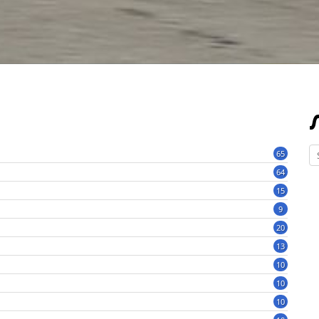
65
64
15
9
20
13
10
10
10