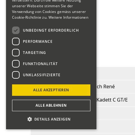
Motorräder "Veteranen"
verbessern. Durch die weitere Nutzung
unserer Webseite stimmen Sie der
Verwendung von Cookies gemäss unserer
Cookie-Richtlinie zu.
Weitere Informationen
Fahrerliste 2018
UNBEDINGT ERFORDERLICH
PERFORMANCE
zurück
TARGETING
Dubach René
FUNKTIONALITÄT
Start-Nr.:
236
UNKLASSIFIZIERTE
Fahrer:
Dubach René
ALLE AKZEPTIEREN
Fahrzeug:
Opel Kadett C GT/E
ALLE ABLEHNEN
BJ:
1978
DETAILS ANZEIGEN
PS:
200