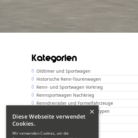
Kategorien
Oldtimer und Sportwagen
Historische Renn-Tourenwagen
Renn- und Sportwagen Vorkrieg
Rennsportwagen Nachkrieg
Renndreiräder und Formelfahrzeuge
×
Offene Rennwagen und Prototypen
Diese Webseite verwendet
Show
Cookies.
Motorräder "Classic"
Wir verwenden Cookies, um die
Motorräder "Sportsman"