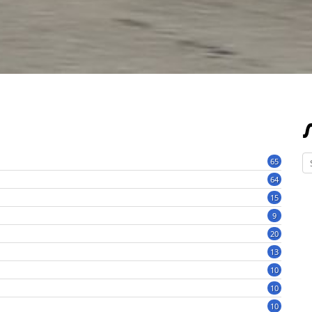
65
64
15
9
20
13
10
10
10