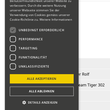
Benutzerfreundlichkeit unserer Website zu
Motorräder "Veteranen"
verbessern. Durch die weitere Nutzung
unserer Webseite stimmen Sie der
Verwendung von Cookies gemäss unserer
Cookie-Richtlinie zu.
Weitere Informationen
Fahrerliste 2018
UNBEDINGT ERFORDERLICH
PERFORMANCE
zurück
TARGETING
Kuster Rolf
FUNKTIONALITÄT
Start-Nr.:
160
UNKLASSIFIZIERTE
Fahrer:
Kuster Rolf
ALLE AKZEPTIEREN
Fahrzeug:
Sunbeam Tiger 302
ALLE ABLEHNEN
BJ:
1967
DETAILS ANZEIGEN
PS:
400