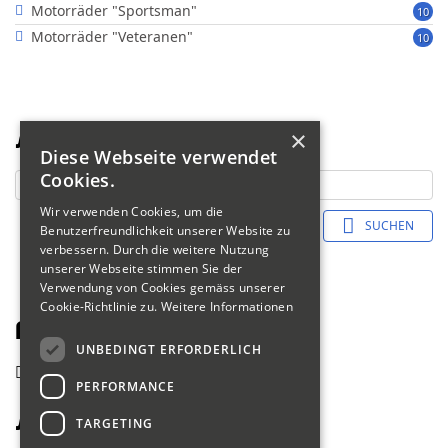
Motorräder "Sportsman"
10
Motorräder "Veteranen"
10
×
Suche
Diese Webseite verwendet
Cookies.
Wir verwenden Cookies, um die
SUCHEN
Benutzerfreundlichkeit unserer Website zu
verbessern. Durch die weitere Nutzung
unserer Webseite stimmen Sie der
Verwendung von Cookies gemäss unserer
Cookie-Richtlinie zu.
Weitere Informationen
Fahrerliste 2018
UNBEDINGT ERFORDERLICH
zurück
PERFORMANCE
Schmid Freddy
TARGETING