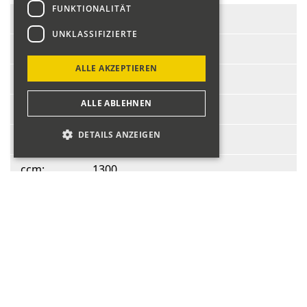
FUNKTIONALITÄT
Start-Nr.:
151
UNKLASSIFIZIERTE
Fahrer:
Schmid Freddy
ALLE AKZEPTIEREN
Fahrzeug:
Renault R8 Gordini
ALLE ABLEHNEN
BJ:
1971
DETAILS ANZEIGEN
PS:
100
ccm:
1300