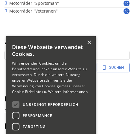
Motorräder "Sportsman"
10
Motorräder "Veteranen"
10
×
Suche
Diese Webseite verwendet
Cookies.
Wir verwenden Cookies, um die
SUCHEN
Benutzerfreundlichkeit unserer Website zu
verbessern. Durch die weitere Nutzung
unserer Webseite stimmen Sie der
Verwendung von Cookies gemäss unserer
Cookie-Richtlinie zu.
Weitere Informationen
Fahrerliste 2018
UNBEDINGT ERFORDERLICH
zurück
PERFORMANCE
Fauquex Eugen
TARGETING