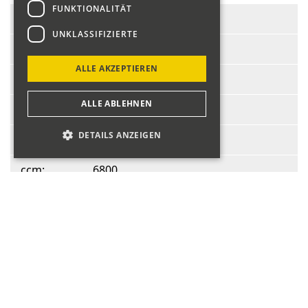
FUNKTIONALITÄT
Start-Nr.:
167
UNKLASSIFIZIERTE
Fahrer:
Fauquex Eugen
ALLE AKZEPTIEREN
Fahrzeug:
Dodge Dart
ALLE ABLEHNEN
BJ:
1972
DETAILS ANZEIGEN
PS:
600
ccm:
6800