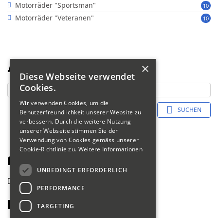
Motorräder "Sportsman"
10
Motorräder "Veteranen"
10
×
Suche
Diese Webseite verwendet
Cookies.
Wir verwenden Cookies, um die
SUCHEN
Benutzerfreundlichkeit unserer Website zu
verbessern. Durch die weitere Nutzung
unserer Webseite stimmen Sie der
Verwendung von Cookies gemäss unserer
Cookie-Richtlinie zu.
Weitere Informationen
Fahrerliste 2018
UNBEDINGT ERFORDERLICH
zurück
PERFORMANCE
Blumer Tanja
TARGETING