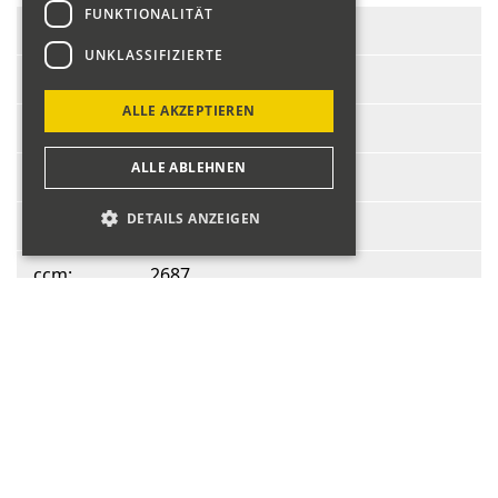
FUNKTIONALITÄT
Start-Nr.:
143
UNKLASSIFIZIERTE
Fahrer:
Blumer Tanja
ALLE AKZEPTIEREN
Fahrzeug:
Porsche 911S
ALLE ABLEHNEN
BJ:
1976
DETAILS ANZEIGEN
PS:
165
ccm:
2687