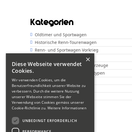
Kategorien
Oldtimer und Sportwagen
Historische Renn-Tourenwagen
Renn- und Sportwagen Vorkrieg
×
Rennsportwagen Nachkrieg
Diese Webseite verwendet
Renndreiräder und Formelfahrzeuge
Cookies.
Offene Rennwagen und Prototypen
Wir verwenden Cookies, um die
Show
Benutzerfreundlichkeit unserer Website zu
Motorräder "Classic"
verbessern. Durch die weitere Nutzung
Motorräder "Sportsman"
unserer Webseite stimmen Sie der
Verwendung von Cookies gemäss unserer
Motorräder "Veteranen"
Cookie-Richtlinie zu.
Weitere Informationen
UNBEDINGT ERFORDERLICH
PERFORMANCE