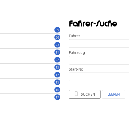
Fahrer-Suche
39
Fahrer
36
73
Fahrzeug
11
22
15
Start-Nr.
17
15
16
SUCHEN
LEEREN
17