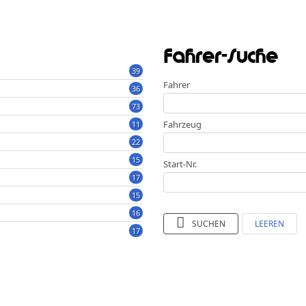
Fahrer-Suche
39
Fahrer
36
73
Fahrzeug
11
22
15
Start-Nr.
17
15
16
SUCHEN
LEEREN
17