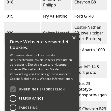
018
Chevron B8
Philipp
019
Fry Valentino
Ford GT40
Costin-Nathan
020
Spiess Marcel
SR, zweisitziger
×
Sport-Prototyp
Diese Webseite verwendet
Cookies.
Steiner Hans
Fiat Abarth 1000
021
Peter
SP
Wir verwenden Cookies, um die
Benutzerfreundlichkeit unserer Website zu
verbessern. Durch die weitere Nutzung
Schulthess
Grac MT 14 S
022
unserer Webseite stimmen Sie der
Heinz
Sport proto
Verwendung von Cookies gemäss unserer
Cookie-Richtlinie zu.
Weitere Informationen
Lotus 23
023
Hayoz Marcel
Prototyp-
UNBEDINGT ERFORDERLICH
Rennsportwagen
PERFORMANCE
Altermatt
TARGETING
024
EBS Chevron B23