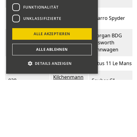
Rony
FUNKTIONALITÄT
Huschka
025
Sbarro Spyder
UNKLASSIFIZIERTE
Andreas
ALLE AKZEPTIEREN
Morgan BDG
026
Maissen Luis
Cosworth
rennwagen
ALLE ABLEHNEN
027
Jörg Markus
Lotus 11 Le Mans
DETAILS ANZEIGEN
Kilchenmann
028
Sauber C1
Max
Mauerhofer
029
Sauber C3
Daniel
Schellinger
031
Sauber C3
Erich