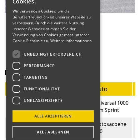
Cookies.
Wir verwenden Cookies, um die
Benutzerfreundlichkeit unserer Website zu
verbessern. Durch die weitere Nutzung
unserer Webseite stimmen Sie der
Verwendung von Cookies gemäss unserer
Cookie-Richtlinie zu.
Weitere Informationen
UNBEDINGT ERFORDERLICH
PERFORMANCE
Fahrerliste Motorräder
TARGETING
Startnummer
Fahrer
Auto
B
FUNKTIONALITÄT
UNKLASSIFIZIERTE
Universal 1000
01
Ryf Hugo
1
ccm Sprint
ALLE AKZEPTIEREN
Manganelli
Motosacoehe
02
1
Claudio
C50
ALLE ABLEHNEN