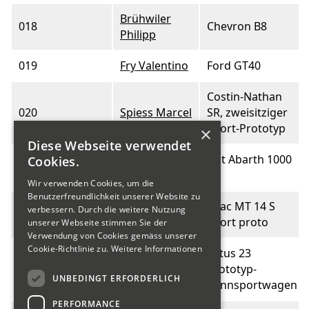
Brühwiler
018
Chevron B8
Philipp
019
Fry Valentino
Ford GT40
Costin-Nathan
020
Spiess Marcel
SR, zweisitziger
Sport-Prototyp
×
Diese Webseite verwendet
Steiner Hans
Fiat Abarth 1000
Cookies.
021
Peter
SP
Wir verwenden Cookies, um die
Benutzerfreundlichkeit unserer Website zu
Schulthess
Grac MT 14 S
verbessern. Durch die weitere Nutzung
022
Heinz
Sport proto
unserer Webseite stimmen Sie der
Verwendung von Cookies gemäss unserer
Cookie-Richtlinie zu.
Weitere Informationen
Lotus 23
023
Hayoz Marcel
Prototyp-
UNBEDINGT ERFORDERLICH
Rennsportwagen
PERFORMANCE