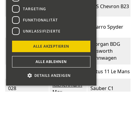
Altermatt
024
EBS Chevron B23
TARGETING
Rony
FUNKTIONALITÄT
Huschka
025
Sbarro Spyder
Andreas
UNKLASSIFIZIERTE
Morgan BDG
ALLE AKZEPTIEREN
026
Maissen Luis
Cosworth
rennwagen
ALLE ABLEHNEN
027
Jörg Markus
Lotus 11 Le Mans
DETAILS ANZEIGEN
Kilchenmann
028
Sauber C1
Max
Mauerhofer
029
Sauber C3
Daniel
Schellinger
031
Sauber C3
Erich