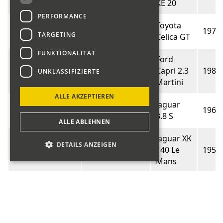
KE 20
PERFORMANCE
Toyota
170
Bucher Armin
1973
TARGETING
Celica GT
FUNKTIONALITÄT
Ford
171
Wyss Hans
Capri 2.3
1981
UNKLASSIFIZIERTE
Martini
ALLE AKZEPTIEREN
Amstad
Jaguar
172
1965
Andreas
3.8 S
ALLE ABLEHNEN
Jaguar XK
DETAILS ANZEIGEN
173
Gallati Daniel
140 Le
1956
Mans
Jensen-
Taeschler
Healey
175
1973
Bernhard
Mk I
1120