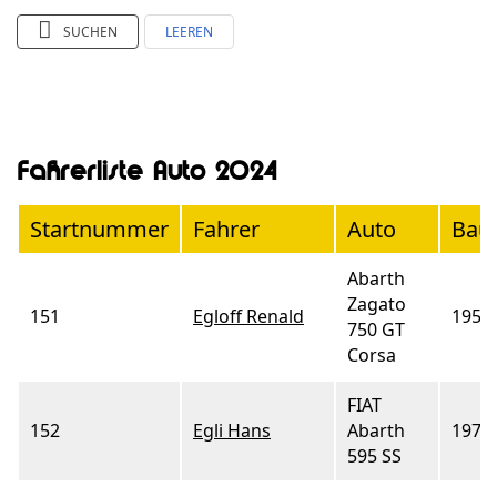
SUCHEN
LEEREN
Fahrerliste Auto 2024
Startnummer
Fahrer
Auto
Bau
Abarth
Zagato
151
Egloff Renald
1957
750 GT
Corsa
FIAT
152
Egli Hans
Abarth
1970
595 SS