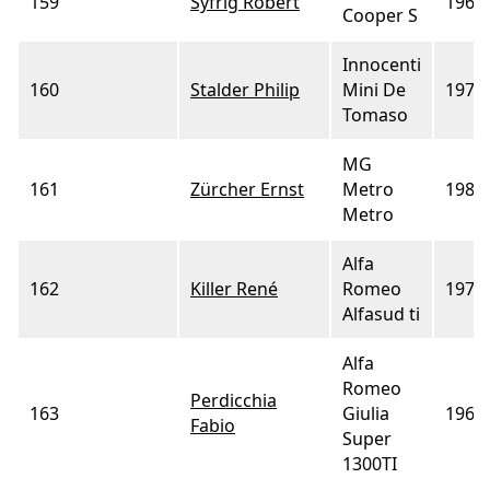
159
Syfrig Robert
1968
Cooper S
Innocenti
160
Stalder Philip
Mini De
1978
Tomaso
MG
161
Zürcher Ernst
Metro
1982
Metro
Alfa
162
Killer René
Romeo
1976
Alfasud ti
Alfa
Romeo
Perdicchia
163
Giulia
1965
Fabio
Super
1300TI