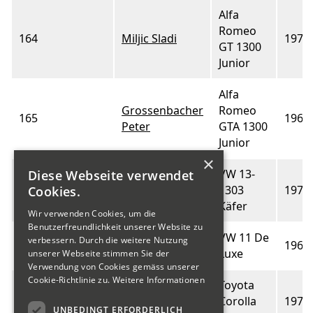
Alfa
Romeo
164
Miljic Sladi
1972
GT 1300
Junior
Alfa
Grossenbacher
Romeo
165
1969
Peter
GTA 1300
Junior
×
VW 13-
Diese Webseite verwendet
166
Setz Christian
1303
1973
Cookies.
Käfer
Wir verwenden Cookies, um die
Benutzerfreundlichkeit unserer Website zu
VW 11 De
verbessern. Durch die weitere Nutzung
167
Frank André
1960
Luxe
unserer Webseite stimmen Sie der
Verwendung von Cookies gemäss unserer
Cookie-Richtlinie zu.
Weitere Informationen
Toyota
Freudiger
169
Corolla
1970
Daniel
UNBEDINGT ERFORDERLICH