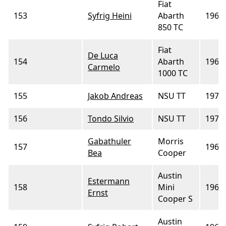
Fiat
153
Syfrig Heini
Abarth
1964
850 TC
Fiat
De Luca
154
Abarth
1967
Carmelo
1000 TC
155
Jakob Andreas
NSU TT
1971
156
Tondo Silvio
NSU TT
1970
Gabathuler
Morris
157
1967
Bea
Cooper
Austin
Estermann
158
Mini
1965
Ernst
Cooper S
Austin