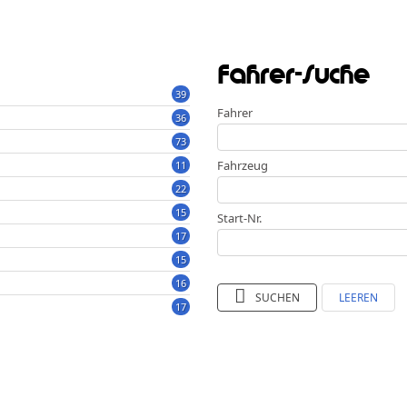
Fahrer-Suche
39
Fahrer
36
73
Fahrzeug
11
22
15
Start-Nr.
17
15
16
SUCHEN
LEEREN
17