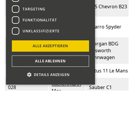
Altermatt
024
EBS Chevron B23
TARGETING
Rony
FUNKTIONALITÄT
Huschka
025
Sbarro Spyder
Andreas
UNKLASSIFIZIERTE
Morgan BDG
ALLE AKZEPTIEREN
026
Maissen Luis
Cosworth
rennwagen
ALLE ABLEHNEN
027
Jörg Markus
Lotus 11 Le Mans
DETAILS ANZEIGEN
Kilchenmann
028
Sauber C1
Max
Mauerhofer
029
Sauber C3
Daniel
Schellinger
031
Sauber C3
Erich