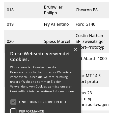
Brühwiler
018
Chevron B8
Philipp
019
Fry Valentino
Ford GT40
Costin-Nathan
020
Spiess Marcel
SR, zweisitziger
Sport-Prototyp
×
Diese Webseite verwendet
Steiner Hans
Fiat Abarth 1000
Cookies.
021
Peter
SP
Wir verwenden Cookies, um die
Benutzerfreundlichkeit unserer Website zu
Schulthess
Grac MT 14 S
verbessern. Durch die weitere Nutzung
022
Heinz
Sport proto
unserer Webseite stimmen Sie der
Verwendung von Cookies gemäss unserer
Cookie-Richtlinie zu.
Weitere Informationen
Lotus 23
023
Hayoz Marcel
Prototyp-
UNBEDINGT ERFORDERLICH
Rennsportwagen
PERFORMANCE