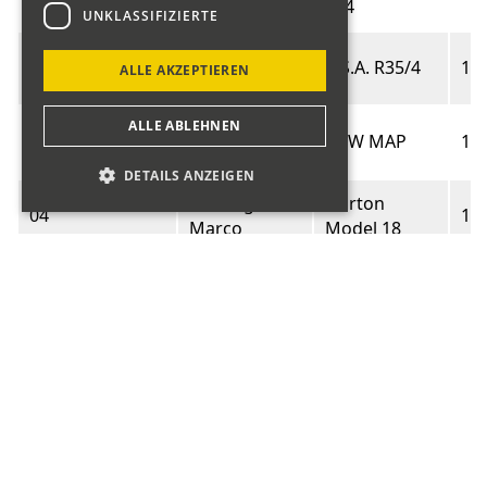
Marco
414
UNKLASSIFIZIERTE
Fritschi
02
B.S.A. R35/4
19
ALLE AKZEPTIEREN
Andrea
ALLE ABLEHNEN
Schubauer
03
NEW MAP
19
Marc
DETAILS ANZEIGEN
Blöchliger
Norton
04
19
Marco
Model 18
Werder
Motosacoche
05
19
Claudio
C35
Manganelli
Motosacoche
06
19
Claudio
C50
Krüsi
07
O.K. Supreme
19
Christoph