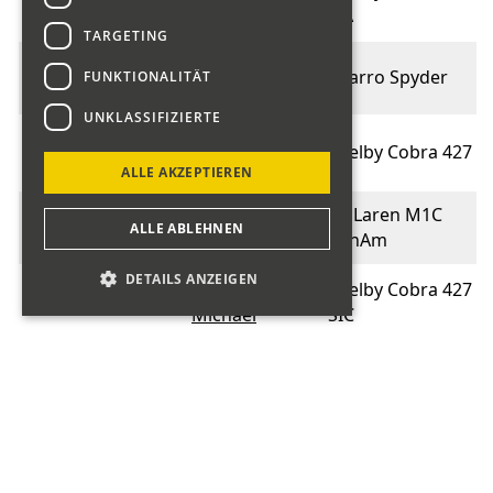
014
Lüthi Ernst
FIA
TARGETING
Huschka
015
Sbarro Spyder
FUNKTIONALITÄT
Andreas
UNKLASSIFIZIERTE
Ulrich
015
Shelby Cobra 427
Andreas
ALLE AKZEPTIEREN
Rebmann
McLaren M1C
016
ALLE ABLEHNEN
Marino
CanAm
DETAILS ANZEIGEN
Müller
Shelby Cobra 427
016
Michael
SIC
Superformance
Karg
017
Cobra 427 MK III-
Wolfgang
R
Centenari Alfa
Kündig
018
Gruppe CN 3