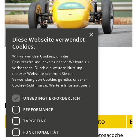
×
Diese Webseite verwendet
Cookies.
Wir verwenden Cookies, um die
Benutzerfreundlichkeit unserer Website zu
verbessern. Durch die weitere Nutzung
unserer Webseite stimmen Sie der
Verwendung von Cookies gemäss unserer
Cookie-Richtlinie zu.
Weitere Informationen
UNBEDINGT ERFORDERLICH
Fahrerliste Motorräder
PERFORMANCE
Startnummer
Fahrer
Auto
Ba
TARGETING
FUNKTIONALITÄT
Blumer
Motosacoche