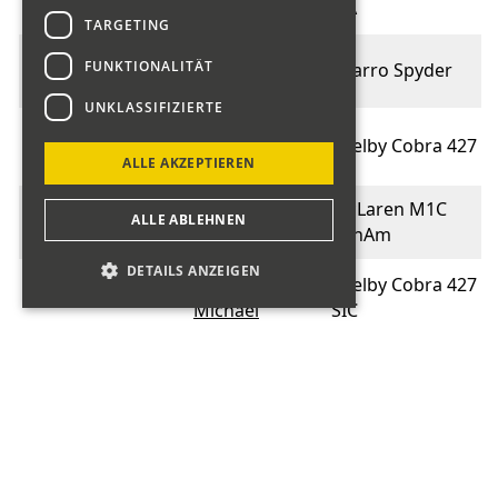
FIA
TARGETING
Huschka
FUNKTIONALITÄT
015
Sbarro Spyder
Andreas
UNKLASSIFIZIERTE
Ulrich
015
Shelby Cobra 427
Andreas
ALLE AKZEPTIEREN
Rebmann
McLaren M1C
016
ALLE ABLEHNEN
Marino
CanAm
DETAILS ANZEIGEN
Müller
Shelby Cobra 427
016
Michael
SIC
Superformance
Karg
017
Cobra 427 MK III-
Wolfgang
R
Centenari Alfa
Kündig
018
Gruppe CN 3