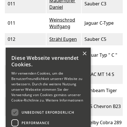
Mauerhofer
011
Sauber C3
Daniel
Weinschrod
011
Jaguar C-Type
Wolfgang
012
Strähl Eugen
Sauber C5
×
Schweinfurth
012
Jaguar Typ " C "
Diese Webseite verwendet
Urs
Cookies.
Schulthess
Wir verwenden Cookies, um die
013
GRAC MT 14 S
Heinz
Benutzerfreundlichkeit unserer Website zu
verbessern. Durch die weitere Nutzung
unserer Webseite stimmen Sie der
013
Toscan Reto
Sunbeam Tiger
Verwendung von Cookies gemäss unserer
Cookie-Richtlinie zu.
Weitere Informationen
Altermatt
014
EBS Chevron B23
Rony
UNBEDINGT ERFORDERLICH
Shelby Cobra 289
PERFORMANCE
014
Lüthi Ernst