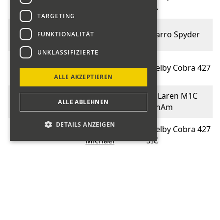
014
Lüthi Ernst
FIA
TARGETING
Huschka
015
Sbarro Spyder
FUNKTIONALITÄT
Andreas
UNKLASSIFIZIERTE
Ulrich
015
Shelby Cobra 427
Andreas
ALLE AKZEPTIEREN
Rebmann
McLaren M1C
016
ALLE ABLEHNEN
Marino
CanAm
DETAILS ANZEIGEN
Müller
Shelby Cobra 427
016
Michael
SIC
Superformance
Karg
017
Cobra 427 MK III-
Wolfgang
R
Centenari Alfa
Kündig
018
Gruppe CN 3