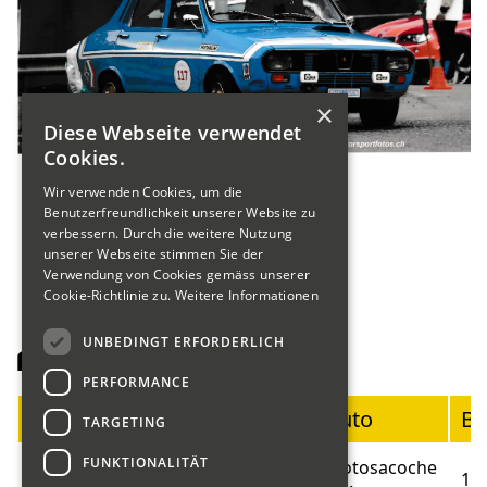
×
Diese Webseite verwendet
Cookies.
Wir verwenden Cookies, um die
Benutzerfreundlichkeit unserer Website zu
verbessern. Durch die weitere Nutzung
unserer Webseite stimmen Sie der
Verwendung von Cookies gemäss unserer
Cookie-Richtlinie zu.
Weitere Informationen
UNBEDINGT ERFORDERLICH
Fahrerliste Motorräder
PERFORMANCE
Startnummer
Fahrer
Auto
Ba
TARGETING
FUNKTIONALITÄT
Blumer
Motosacoche
01
19