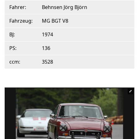
Fahrer:
Behnsen Jörg Björn
Fahrzeug:
MG BGT V8
BJ:
1974
PS:
136
ccm:
3528