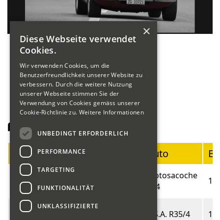
×
Diese Webseite verwendet
Cookies.
Wir verwenden Cookies, um die
Benutzerfreundlichkeit unserer Website zu
verbessern. Durch die weitere Nutzung
unserer Webseite stimmen Sie der
Verwendung von Cookies gemäss unserer
Cookie-Richtlinie zu.
Weitere Informationen
Fahrerliste Motorräder
UNBEDINGT ERFORDERLICH
Startnummer
Fahrer
Auto
Ba
PERFORMANCE
TARGETING
Blumer
Motosacoche
01
19
Marco
414
FUNKTIONALITÄT
UNKLASSIFIZIERTE
Fritschi
02
B.S.A. R35/4
19