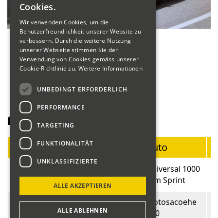
Cookies.
Wir verwenden Cookies, um die
Benutzerfreundlichkeit unserer Website zu
verbessern. Durch die weitere Nutzung
unserer Webseite stimmen Sie der
Verwendung von Cookies gemäss unserer
Cookie-Richtlinie zu.
Weitere Informationen
UNBEDINGT ERFORDERLICH
PERFORMANCE
Fahrerliste Motorräder
TARGETING
FUNKTIONALITÄT
Startnummer
Fahrer
Auto
B
UNKLASSIFIZIERTE
Universal 1000
01
Ryf Hugo
1
ccm Sprint
ALLE AKZEPTIEREN
Manganelli
Motosacoehe
02
1
ALLE ABLEHNEN
Claudio
C50