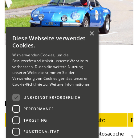
×
Diese Webseite verwendet
Cookies.
Wir verwenden Cookies, um die
Benutzerfreundlichkeit unserer Website zu
verbessern. Durch die weitere Nutzung
unserer Webseite stimmen Sie der
Verwendung von Cookies gemäss unserer
Cookie-Richtlinie zu.
Weitere Informationen
UNBEDINGT ERFORDERLICH
Fahrerliste Motorräder
PERFORMANCE
Startnummer
Fahrer
Auto
Ba
TARGETING
FUNKTIONALITÄT
Blumer
Motosacoche
01
19