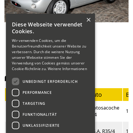
×
Diese Webseite verwendet
Cookies.
Wir verwenden Cookies, um die
Benutzerfreundlichkeit unserer Website zu
verbessern. Durch die weitere Nutzung
unserer Webseite stimmen Sie der
Verwendung von Cookies gemäss unserer
Cookie-Richtlinie zu.
Weitere Informationen
Fahrerliste Motorräder
UNBEDINGT ERFORDERLICH
PERFORMANCE
Startnummer
Fahrer
Auto
Ba
TARGETING
Blumer
Motosacoche
01
19
Marco
414
FUNKTIONALITÄT
UNKLASSIFIZIERTE
Fritschi
02
B.S.A. R35/4
19