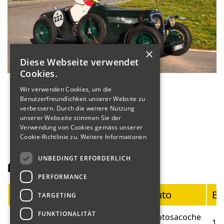
×
Diese Webseite verwendet
Cookies.
Wir verwenden Cookies, um die
Benutzerfreundlichkeit unserer Website zu
verbessern. Durch die weitere Nutzung
unserer Webseite stimmen Sie der
Verwendung von Cookies gemäss unserer
Cookie-Richtlinie zu.
Weitere Informationen
UNBEDINGT ERFORDERLICH
Fahrerliste Motorräder
PERFORMANCE
Startnummer
Fahrer
Auto
Ba
TARGETING
FUNKTIONALITÄT
Blumer
Motosacoche
01
19