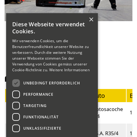
×
Diese Webseite verwendet
Cookies.
Wir verwenden Cookies, um die
Benutzerfreundlichkeit unserer Website zu
verbessern. Durch die weitere Nutzung
unserer Webseite stimmen Sie der
Verwendung von Cookies gemäss unserer
Cookie-Richtlinie zu.
Weitere Informationen
Fahrerliste Motorräder
UNBEDINGT ERFORDERLICH
Startnummer
Fahrer
Auto
Ba
PERFORMANCE
TARGETING
Blumer
Motosacoche
01
19
Marco
414
FUNKTIONALITÄT
UNKLASSIFIZIERTE
Fritschi
02
B.S.A. R35/4
19