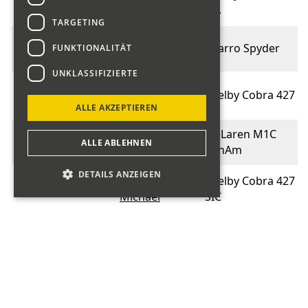
014
Lüthi Ernst
FIA
TARGETING
Huschka
015
Sbarro Spyder
FUNKTIONALITÄT
Andreas
UNKLASSIFIZIERTE
Ulrich
015
Shelby Cobra 427
Andreas
ALLE AKZEPTIEREN
Rebmann
McLaren M1C
016
ALLE ABLEHNEN
Marino
CanAm
DETAILS ANZEIGEN
Müller
Shelby Cobra 427
016
Michael
SIC
Superformance
Karg
017
Cobra 427 MK III-
Wolfgang
R
Centenari Alfa
Kündig
018
Gruppe CN 3