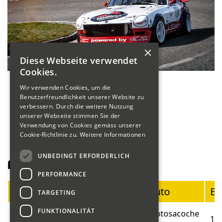
×
Diese Webseite verwendet
Cookies.
Wir verwenden Cookies, um die
Benutzerfreundlichkeit unserer Website zu
verbessern. Durch die weitere Nutzung
unserer Webseite stimmen Sie der
Verwendung von Cookies gemäss unserer
Cookie-Richtlinie zu.
Weitere Informationen
UNBEDINGT ERFORDERLICH
Fahrerliste Motorräder
PERFORMANCE
Startnummer
Fahrer
Auto
Ba
TARGETING
FUNKTIONALITÄT
Blumer
Motosacoche
01
19