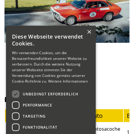
×
Diese Webseite verwendet
Cookies.
Wir verwenden Cookies, um die
Benutzerfreundlichkeit unserer Website zu
verbessern. Durch die weitere Nutzung
unserer Webseite stimmen Sie der
Verwendung von Cookies gemäss unserer
Cookie-Richtlinie zu.
Weitere Informationen
UNBEDINGT ERFORDERLICH
Fahrerliste Motorräder
PERFORMANCE
Startnummer
Fahrer
Auto
Ba
TARGETING
FUNKTIONALITÄT
Blumer
Motosacoche
01
19