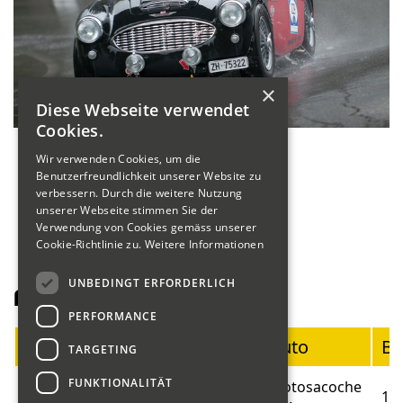
×
Diese Webseite verwendet
Cookies.
Wir verwenden Cookies, um die
Benutzerfreundlichkeit unserer Website zu
verbessern. Durch die weitere Nutzung
unserer Webseite stimmen Sie der
Verwendung von Cookies gemäss unserer
Cookie-Richtlinie zu.
Weitere Informationen
UNBEDINGT ERFORDERLICH
Fahrerliste Motorräder
PERFORMANCE
Startnummer
Fahrer
Auto
Ba
TARGETING
FUNKTIONALITÄT
Blumer
Motosacoche
01
19