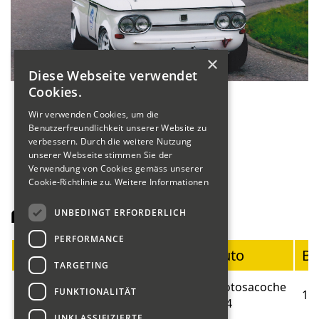
×
Diese Webseite verwendet
Cookies.
Wir verwenden Cookies, um die
Benutzerfreundlichkeit unserer Website zu
verbessern. Durch die weitere Nutzung
unserer Webseite stimmen Sie der
Verwendung von Cookies gemäss unserer
Cookie-Richtlinie zu.
Weitere Informationen
UNBEDINGT ERFORDERLICH
Fahrerliste Motorräder
PERFORMANCE
Startnummer
Fahrer
Auto
Ba
TARGETING
Blumer
Motosacoche
FUNKTIONALITÄT
01
19
Marco
414
UNKLASSIFIZIERTE