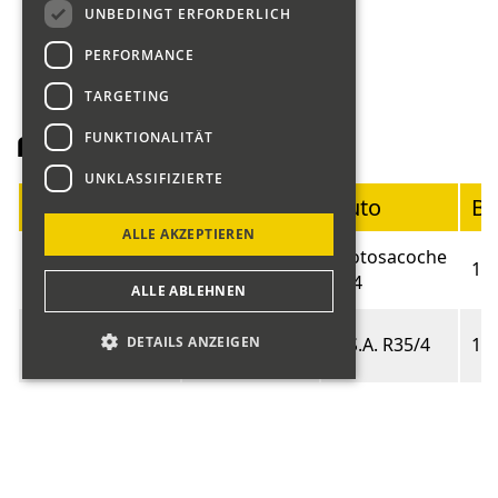
UNBEDINGT ERFORDERLICH
PERFORMANCE
TARGETING
FUNKTIONALITÄT
Fahrerliste Motorräder
UNKLASSIFIZIERTE
Startnummer
Fahrer
Auto
Ba
ALLE AKZEPTIEREN
Blumer
Motosacoche
01
19
Marco
414
ALLE ABLEHNEN
Fritschi
02
B.S.A. R35/4
19
DETAILS ANZEIGEN
Andrea
Schubauer
03
NEW MAP
19
Marc
Blöchliger
Norton
04
19