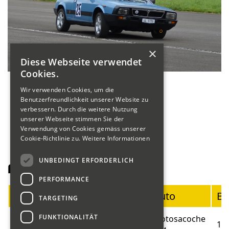
×
Diese Webseite verwendet
Cookies.
Wir verwenden Cookies, um die
Benutzerfreundlichkeit unserer Website zu
verbessern. Durch die weitere Nutzung
unserer Webseite stimmen Sie der
Verwendung von Cookies gemäss unserer
Cookie-Richtlinie zu.
Weitere Informationen
UNBEDINGT ERFORDERLICH
Fahrerliste Motorräder
PERFORMANCE
Startnummer
Fahrer
Auto
Ba
TARGETING
FUNKTIONALITÄT
Blumer
Motosacoche
01
19