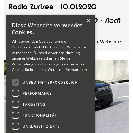
Radio Zürisee - 10.01.2020
×
Kerenzerbergrennen 2020 - Nach
Diese Webseite verwendet
50 Jahren ein Revival
Cookies.
zur Webseite
Wir verwenden Cookies, um die
Benutzerfreundlichkeit unserer Website zu
verbessern. Durch die weitere Nutzung
unserer Webseite stimmen Sie der
Verwendung von Cookies gemäss unserer
Cookie-Richtlinie zu.
Weitere Informationen
UNBEDINGT ERFORDERLICH
PERFORMANCE
TARGETING
FUNKTIONALITÄT
UNKLASSIFIZIERTE