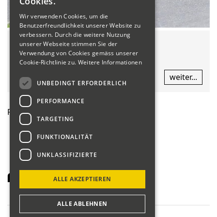
Cookies.
Wir verwenden Cookies, um die
Benutzerfreundlichkeit unserer Website zu
verbessern. Durch die weitere Nutzung
unserer Webseite stimmen Sie der
Wir gedenken Gody Naef
Verwendung von Cookies gemäss unserer
Cookie-Richtlinie zu.
Weitere Informationen
weiter...
UNBEDINGT ERFORDERLICH
PERFORMANCE
RSS
TARGETING
FUNKTIONALITÄT
UNKLASSIFIZIERTE
Archiv
ALLE AKZEPTIEREN
ALLE ABLEHNEN