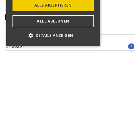
ALLE AKZEPTIEREN
Archiv
ALLE ABLEHNEN
DETAILS ANZEIGEN
2025
4
2024
7
2023
1
2022
3
2021
2
2021, November
1
2021, März
1
2020
4
2019
1
2018
11
2017
9