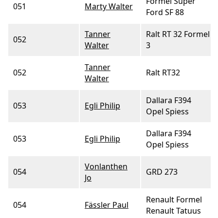
Formel Super
051
Marty Walter
Ford SF 88
Tanner
Ralt RT 32 Formel
052
Walter
3
Tanner
052
Ralt RT32
Walter
Dallara F394
053
Egli Philip
Opel Spiess
Dallara F394
053
Egli Philip
Opel Spiess
Vonlanthen
054
GRD 273
Jo
Renault Formel
054
Fässler Paul
Renault Tatuus