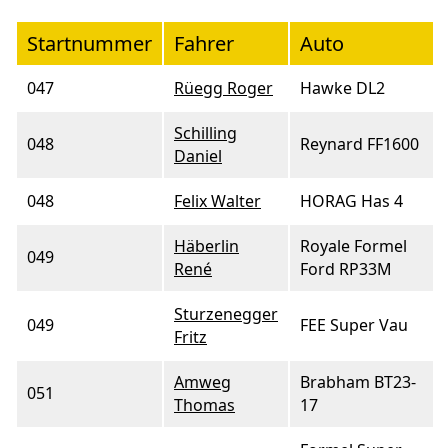
Startnummer
Fahrer
Auto
047
Rüegg Roger
Hawke DL2
Schilling
048
Reynard FF1600
Daniel
048
Felix Walter
HORAG Has 4
Häberlin
Royale Formel
049
René
Ford RP33M
Sturzenegger
049
FEE Super Vau
Fritz
Amweg
Brabham BT23-
051
Thomas
17