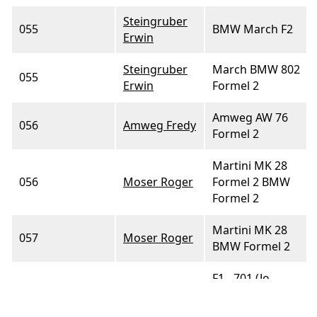
Steingruber
055
BMW March F2
Erwin
Steingruber
March BMW 802
055
Erwin
Formel 2
Amweg AW 76
056
Amweg Fredy
Formel 2
Martini MK 28
056
Moser Roger
Formel 2 BMW
Formel 2
Martini MK 28
057
Moser Roger
BMW Formel 2
F1 - 701 (Jo
058
Peter Hans
Siffert)