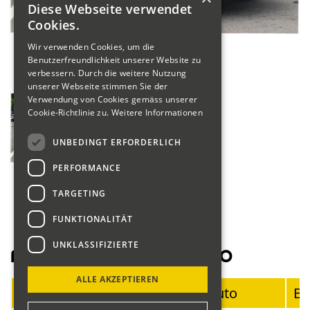
Diese Webseite verwendet
Cookies.
Wir verwenden Cookies, um die
Benutzerfreundlichkeit unserer Website zu
verbessern. Durch die weitere Nutzung
unserer Webseite stimmen Sie der
Verwendung von Cookies gemäss unserer
Cookie-Richtlinie zu.
Weitere Informationen
UNBEDINGT ERFORDERLICH
PERFORMANCE
TARGETING
FUNKTIONALITÄT
UNKLASSIFIZIERTE
Fahrerliste Motorräder 2020
ALLE AKZEPTIEREN
Startnummer
Fahrer
Auto
Ba