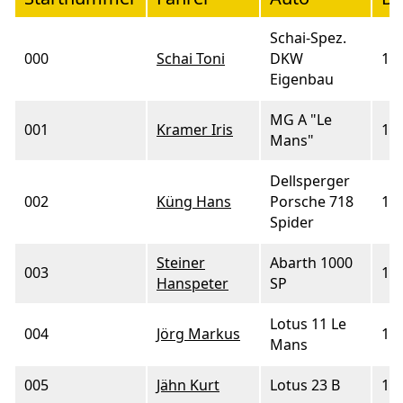
Schai-Spez.
000
Schai Toni
DKW
19
Eigenbau
MG A "Le
001
Kramer Iris
19
Mans"
Dellsperger
002
Küng Hans
Porsche 718
19
Spider
Steiner
Abarth 1000
003
19
Hanspeter
SP
Lotus 11 Le
004
Jörg Markus
19
Mans
005
Jähn Kurt
Lotus 23 B
19