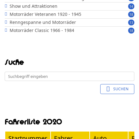
Show und Attraktionen
14
Motorräder Veteranen 1920 - 1945
18
Renngespanne und Motorräder
13
Motorräder Classic 1966 - 1984
18
Suche
SUCHEN
Fahrerliste 2020
Startnummer
Fahrer
Auto
Ba