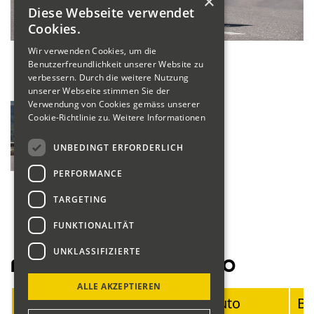
×
Diese Webseite verwendet
Cookies.
Wir verwenden Cookies, um die
Benutzerfreundlichkeit unserer Website zu
verbessern. Durch die weitere Nutzung
unserer Webseite stimmen Sie der
Verwendung von Cookies gemäss unserer
Cookie-Richtlinie zu.
Weitere Informationen
UNBEDINGT ERFORDERLICH
PERFORMANCE
TARGETING
FUNKTIONALITÄT
UNKLASSIFIZIERTE
Fahrerliste Motorräder 2020
ALLE AKZEPTIEREN
Startnummer
Fahrer
Auto
Ba