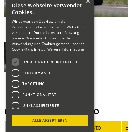
×
Diese Webseite verwendet
Cookies.
Wir verwenden Cookies, um die
Benutzerfreundlichkeit unserer Website zu
verbessern. Durch die weitere Nutzung
unserer Webseite stimmen Sie der
Verwendung von Cookies gemäss unserer
Cookie-Richtlinie zu.
Weitere Informationen
UNBEDINGT ERFORDERLICH
PERFORMANCE
TARGETING
FUNKTIONALITÄT
UNKLASSIFIZIERTE
Fahrerliste Motorräder 2020
ALLE AKZEPTIEREN
Startnummer
Fahrer
Auto
Ba