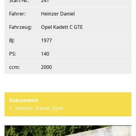
Start-Nr.:
241
Fahrer:
Heinzer Daniel
Fahrzeug:
Opel Kadett C GTE
BJ:
1977
PS:
140
ccm:
2000
_Heinzer_Daniel_Opel